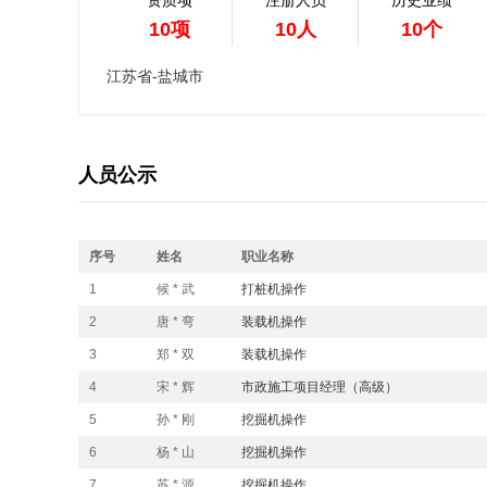
资质项
注册人员
历史业绩
10项
10人
10个
江苏省-盐城市
人员公示
序号
姓名
职业名称
1
候 * 武
打桩机操作
2
唐 * 弯
装载机操作
3
郑 * 双
装载机操作
4
宋 * 辉
市政施工项目经理（高级）
5
孙 * 刚
挖掘机操作
6
杨 * 山
挖掘机操作
7
苏 * 源
挖掘机操作